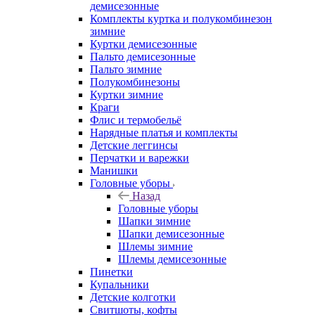
демисезонные
Комплекты куртка и полукомбинезон
зимние
Куртки демисезонные
Пальто демисезонные
Пальто зимние
Полукомбинезоны
Куртки зимние
Краги
Флис и термобельё
Нарядные платья и комплекты
Детские леггинсы
Перчатки и варежки
Манишки
Головные уборы
Назад
Головные уборы
Шапки зимние
Шапки демисезонные
Шлемы зимние
Шлемы демисезонные
Пинетки
Купальники
Детские колготки
Свитшоты, кофты