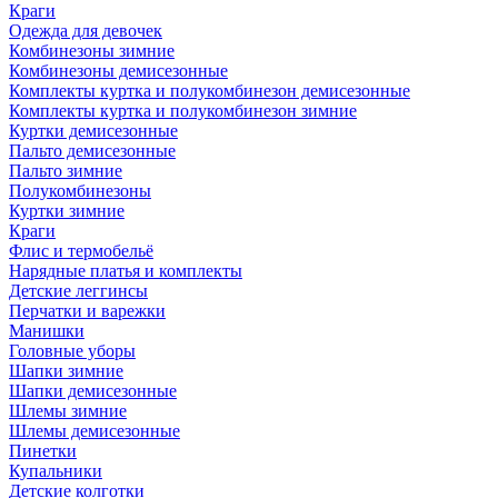
Краги
Одежда для девочек
Комбинезоны зимние
Комбинезоны демисезонные
Комплекты куртка и полукомбинезон демисезонные
Комплекты куртка и полукомбинезон зимние
Куртки демисезонные
Пальто демисезонные
Пальто зимние
Полукомбинезоны
Куртки зимние
Краги
Флис и термобельё
Нарядные платья и комплекты
Детские леггинсы
Перчатки и варежки
Манишки
Головные уборы
Шапки зимние
Шапки демисезонные
Шлемы зимние
Шлемы демисезонные
Пинетки
Купальники
Детские колготки