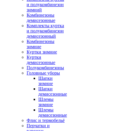
и полукомбинезон
зимний
Комбинезоны
демисезонные
Комплекты куртка
и полукомбинезон
демисезонный
Комбинезоны
зимние
Куртки зимние
Куртки
демисезонные
Полукомбинезоны
Головные уборы
Шапки
зимние
Шапки
демисезонные
Шлемы
зимние
Шлемы
демисезонные
Флис и термобельё
Перчатки и
варежки