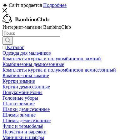
🔥 Сайт продается
Подробнее
BambinoClub
Интернет-магазин BambinoClub
Каталог
Одежда для мальчиков
Комплекты куртка и полукомбинезон зимний
Комбинезоны демисезонные
Комплекты куртка и полукомбинезон демисезонный
Комбинезоны зимние
Куртки зимние
Куртки демисезонные
Полукомбинезоны
Головные уборы
Шапки зимние
Шапки демисезонные
Шлемы зимние
Шлемы демисезонные
Флис и термобельё
Перчатки и варежки
Манишки и шарфы