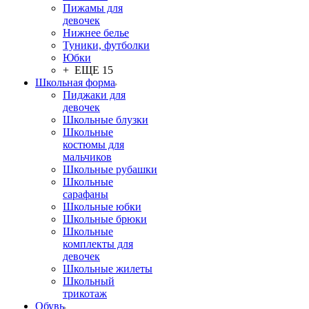
Пижамы для
девочек
Нижнее белье
Туники, футболки
Юбки
+ ЕЩЕ 15
Школьная форма
Пиджаки для
девочек
Школьные блузки
Школьные
костюмы для
мальчиков
Школьные рубашки
Школьные
сарафаны
Школьные юбки
Школьные брюки
Школьные
комплекты для
девочек
Школьные жилеты
Школьный
трикотаж
Обувь