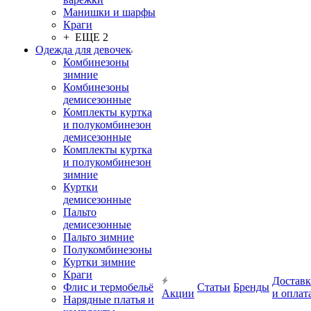
Манишки и шарфы
Краги
+ ЕЩЕ 2
Одежда для девочек
Комбинезоны
зимние
Комбинезоны
демисезонные
Комплекты куртка
и полукомбинезон
демисезонные
Комплекты куртка
и полукомбинезон
зимние
Куртки
демисезонные
Пальто
демисезонные
Пальто зимние
Полукомбинезоны
Куртки зимние
Краги
Доставк
Флис и термобельё
Статьи
Бренды
Акции
и оплат
Нарядные платья и