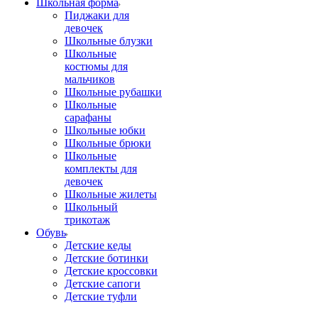
Школьная форма
Пиджаки для
девочек
Школьные блузки
Школьные
костюмы для
мальчиков
Школьные рубашки
Школьные
сарафаны
Школьные юбки
Школьные брюки
Школьные
комплекты для
девочек
Школьные жилеты
Школьный
трикотаж
Обувь
Детские кеды
Детские ботинки
Детские кроссовки
Детские сапоги
Детские туфли