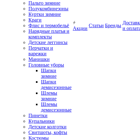
Пальто зимние
Полукомбинезоны
Куртки зимние
Краги
Доставк
Флис и термобельё
Статьи
Бренды
Акции
и оплат
Нарядные платья и
комплекты
Детские леггинсы
Перчатки и
варежки
Манишки
Головные уборы
Шапки
зимние
Шапки
демисезонные
Шлемы
зимние
Шлемы
демисезонные
Пинетки
Купальники
Детские колготки
Свитшоты, кофты
Костюмы