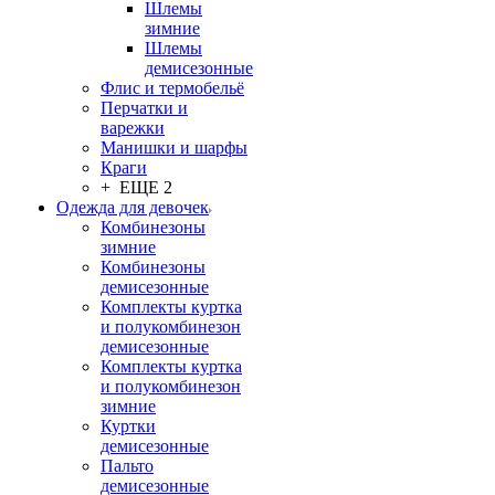
Шлемы
зимние
Шлемы
демисезонные
Флис и термобельё
Перчатки и
варежки
Манишки и шарфы
Краги
+ ЕЩЕ 2
Одежда для девочек
Комбинезоны
зимние
Комбинезоны
демисезонные
Комплекты куртка
и полукомбинезон
демисезонные
Комплекты куртка
и полукомбинезон
зимние
Куртки
демисезонные
Пальто
демисезонные