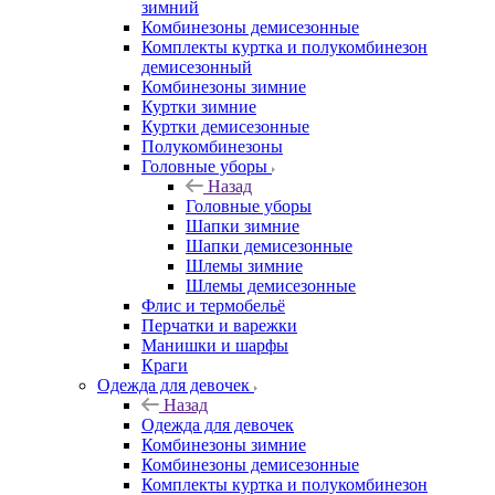
зимний
Комбинезоны демисезонные
Комплекты куртка и полукомбинезон
демисезонный
Комбинезоны зимние
Куртки зимние
Куртки демисезонные
Полукомбинезоны
Головные уборы
Назад
Головные уборы
Шапки зимние
Шапки демисезонные
Шлемы зимние
Шлемы демисезонные
Флис и термобельё
Перчатки и варежки
Манишки и шарфы
Краги
Одежда для девочек
Назад
Одежда для девочек
Комбинезоны зимние
Комбинезоны демисезонные
Комплекты куртка и полукомбинезон