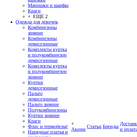
Манишки и шарфы
Краги
+ ЕЩЕ 2
Одежда для девочек
Комбинезоны
зимние
Комбинезоны
демисезонные
Комплекты куртка
и полукомбинезон
демисезонные
Комплекты куртка
и полукомбинезон
зимние
Куртки
демисезонные
Пальто
демисезонные
Пальто зимние
Полукомбинезоны
Куртки зимние
Краги
Доставк
Флис и термобельё
Статьи
Бренды
Акции
и оплат
Нарядные платья и