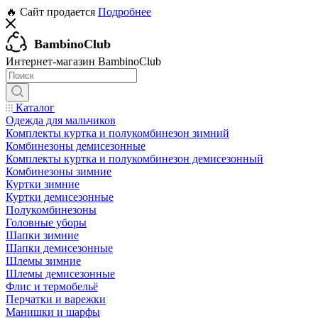
🔥 Сайт продается
Подробнее
BambinoClub
Интернет-магазин BambinoClub
Каталог
Одежда для мальчиков
Комплекты куртка и полукомбинезон зимний
Комбинезоны демисезонные
Комплекты куртка и полукомбинезон демисезонный
Комбинезоны зимние
Куртки зимние
Куртки демисезонные
Полукомбинезоны
Головные уборы
Шапки зимние
Шапки демисезонные
Шлемы зимние
Шлемы демисезонные
Флис и термобельё
Перчатки и варежки
Манишки и шарфы