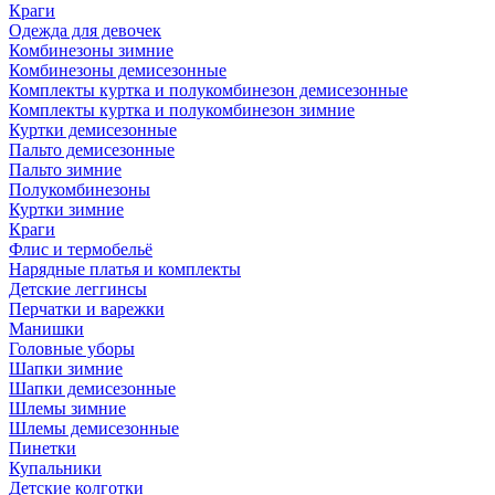
Краги
Одежда для девочек
Комбинезоны зимние
Комбинезоны демисезонные
Комплекты куртка и полукомбинезон демисезонные
Комплекты куртка и полукомбинезон зимние
Куртки демисезонные
Пальто демисезонные
Пальто зимние
Полукомбинезоны
Куртки зимние
Краги
Флис и термобельё
Нарядные платья и комплекты
Детские леггинсы
Перчатки и варежки
Манишки
Головные уборы
Шапки зимние
Шапки демисезонные
Шлемы зимние
Шлемы демисезонные
Пинетки
Купальники
Детские колготки