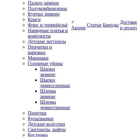
Пальто зимние
Полукомбинезоны
Куртки зимние
Краги
Доставк
Флис и термобельё
Статьи
Бренды
Акции
и оплат
Нарядные платья и
комплекты
Детские леггинсы
Перчатки и
варежки
Манишки
Головные уборы
Шапки
зимние
Шапки
демисезонные
Шлемы
зимние
Шлемы
демисезонные
Пинетки
Купальники
Детские колготки
Свитшоты, кофты
Костюмы