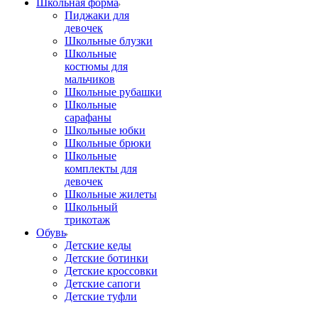
Школьная форма
Пиджаки для
девочек
Школьные блузки
Школьные
костюмы для
мальчиков
Школьные рубашки
Школьные
сарафаны
Школьные юбки
Школьные брюки
Школьные
комплекты для
девочек
Школьные жилеты
Школьный
трикотаж
Обувь
Детские кеды
Детские ботинки
Детские кроссовки
Детские сапоги
Детские туфли