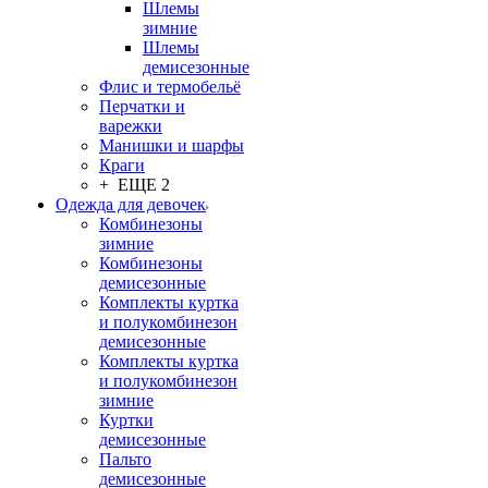
Шлемы
зимние
Шлемы
демисезонные
Флис и термобельё
Перчатки и
варежки
Манишки и шарфы
Краги
+ ЕЩЕ 2
Одежда для девочек
Комбинезоны
зимние
Комбинезоны
демисезонные
Комплекты куртка
и полукомбинезон
демисезонные
Комплекты куртка
и полукомбинезон
зимние
Куртки
демисезонные
Пальто
демисезонные