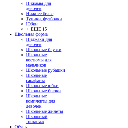
Пижамы для
девочек
Нижнее белье
Туники, футболки
Юбки
+ ЕЩЕ 15
Школьная форма
Пиджаки для
девочек
Школьные блузки
Школьные
костюмы для
мальчиков
Школьные рубашки
Школьные
сарафаны
Школьные юбки
Школьные брюки
Школьные
комплекты для
девочек
Школьные жилеты
Школьный
трикотаж
Обувь