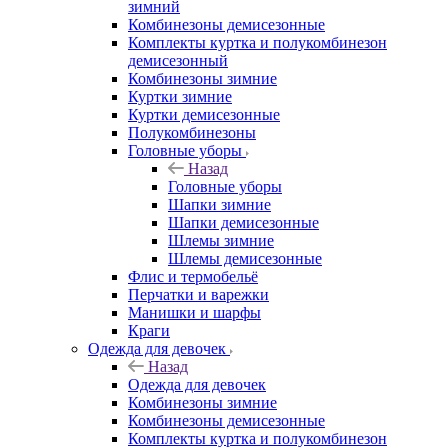
зимний
Комбинезоны демисезонные
Комплекты куртка и полукомбинезон
демисезонный
Комбинезоны зимние
Куртки зимние
Куртки демисезонные
Полукомбинезоны
Головные уборы
Назад
Головные уборы
Шапки зимние
Шапки демисезонные
Шлемы зимние
Шлемы демисезонные
Флис и термобельё
Перчатки и варежки
Манишки и шарфы
Краги
Одежда для девочек
Назад
Одежда для девочек
Комбинезоны зимние
Комбинезоны демисезонные
Комплекты куртка и полукомбинезон