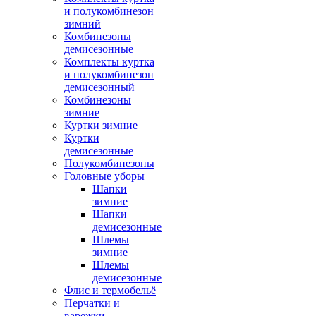
и полукомбинезон
зимний
Комбинезоны
демисезонные
Комплекты куртка
и полукомбинезон
демисезонный
Комбинезоны
зимние
Куртки зимние
Куртки
демисезонные
Полукомбинезоны
Головные уборы
Шапки
зимние
Шапки
демисезонные
Шлемы
зимние
Шлемы
демисезонные
Флис и термобельё
Перчатки и
варежки