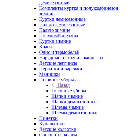
демисезонные
Комплекты куртка и полукомбинезон
зимние
Куртки демисезонные
Пальто демисезонные
Пальто зимние
Полукомбинезоны
Куртки зимние
Краги
Флис и термобельё
Нарядные платья и комплекты
Детские леггинсы
Перчатки и варежки
Манишки
Головные уборы
Назад
Головные уборы
Шапки зимние
Шапки демисезонные
Шлемы зимние
Шлемы демисезонные
Пинетки
Купальники
Детские колготки
Свитшоты, кофты