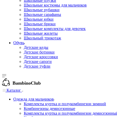
Школьные блузки
Школьные костюмы для мальчиков
Школьные рубашки
Школьные сарафаны
Школьные юбки
Школьные брюки
Школьные комплекты для девочек
Школьные жилеты
Школьный трикотаж
Обувь
Детские кеды
Детские ботинки
Детские кроссовки
Детские сапоги
Детские туфли
BambinoClub
Каталог
Одежда для мальчиков
Комплекты куртка и полукомбинезон зимний
Комбинезоны демисезонные
Комплекты куртка и полукомбинезон демисезонны