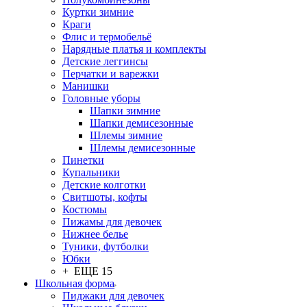
Куртки зимние
Краги
Флис и термобельё
Нарядные платья и комплекты
Детские леггинсы
Перчатки и варежки
Манишки
Головные уборы
Шапки зимние
Шапки демисезонные
Шлемы зимние
Шлемы демисезонные
Пинетки
Купальники
Детские колготки
Свитшоты, кофты
Костюмы
Пижамы для девочек
Нижнее белье
Туники, футболки
Юбки
+ ЕЩЕ 15
Школьная форма
Пиджаки для девочек