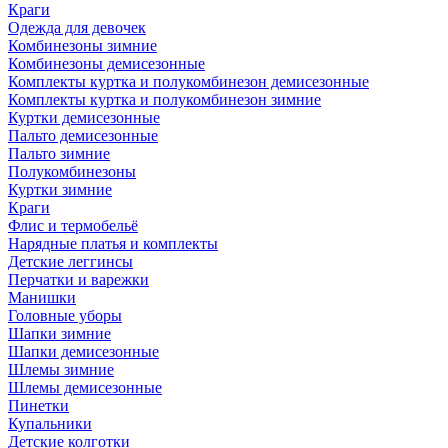
Краги
Одежда для девочек
Комбинезоны зимние
Комбинезоны демисезонные
Комплекты куртка и полукомбинезон демисезонные
Комплекты куртка и полукомбинезон зимние
Куртки демисезонные
Пальто демисезонные
Пальто зимние
Полукомбинезоны
Куртки зимние
Краги
Флис и термобельё
Нарядные платья и комплекты
Детские леггинсы
Перчатки и варежки
Манишки
Головные уборы
Шапки зимние
Шапки демисезонные
Шлемы зимние
Шлемы демисезонные
Пинетки
Купальники
Детские колготки