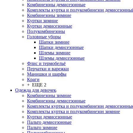
Комбинезоны демисезонные
Комплекты куртка и полукомбинезон демисезонны
Комбинезоны зимние
Куртки зимние
Куртки демисезонные
Полукомбинезоны
Головные уборы
Шапки зимние
Шапки демисезонные
Шлемы зимние
Шлемы демисезонные
Флис и термобельё
Перчатки и варежки
Манишки и шарфы
Краги
+ ЕЩЕ 2
Одежда для девочек
Комбинезоны зимние
Комбинезоны демисезонные
Комплекты куртка и полукомбинезон демисезонны
Комплекты куртка и полукомбинезон зимние
Куртки демисезонные
Пальто демисезонные
Пальто зимние
Полукомбинезоны