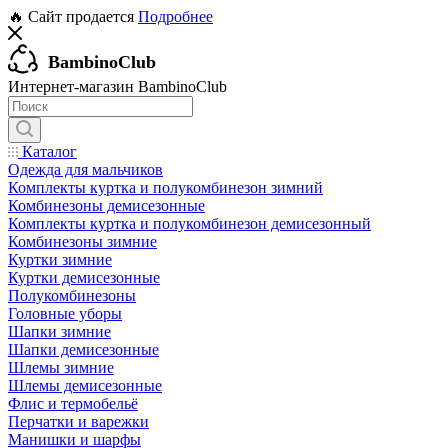
🔥 Сайт продается
Подробнее
BambinoClub
Интернет-магазин BambinoClub
Каталог
Одежда для мальчиков
Комплекты куртка и полукомбинезон зимний
Комбинезоны демисезонные
Комплекты куртка и полукомбинезон демисезонный
Комбинезоны зимние
Куртки зимние
Куртки демисезонные
Полукомбинезоны
Головные уборы
Шапки зимние
Шапки демисезонные
Шлемы зимние
Шлемы демисезонные
Флис и термобельё
Перчатки и варежки
Манишки и шарфы