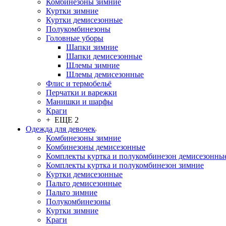
Комбинезоны зимние
Куртки зимние
Куртки демисезонные
Полукомбинезоны
Головные уборы
Шапки зимние
Шапки демисезонные
Шлемы зимние
Шлемы демисезонные
Флис и термобельё
Перчатки и варежки
Манишки и шарфы
Краги
+ ЕЩЕ 2
Одежда для девочек
Комбинезоны зимние
Комбинезоны демисезонные
Комплекты куртка и полукомбинезон демисезонны
Комплекты куртка и полукомбинезон зимние
Куртки демисезонные
Пальто демисезонные
Пальто зимние
Полукомбинезоны
Куртки зимние
Краги