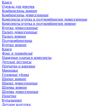
Краги
Одежда для девочек
Комбинезоны зимние
Комбинезоны демисезонные
Комплекты куртка и полукомбинезон демисезонные
Комплекты куртка и полукомбинезон зимние
Куртки демисезонные
Пальто демисезонные
Пальто зимние
Полукомбинезоны
Куртки зимние
Краги
Флис и термобельё
Нарядные платья и комплекты
Детские леггинсы
Перчатки и варежки
Манишки
Головные уборы
Шапки зимние
Шапки демисезонные
Шлемы зимние
Шлемы демисезонные
Пинетки
Купальники
Детские колготки