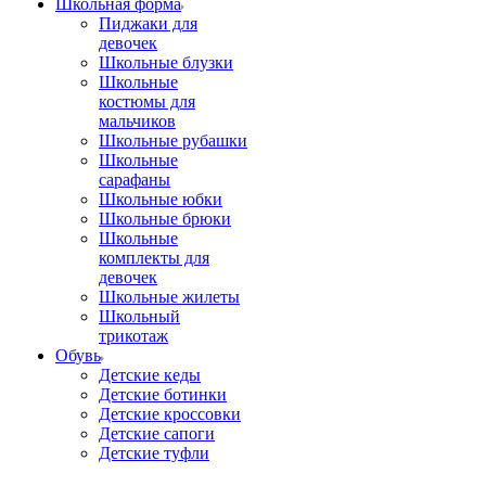
Школьная форма
Пиджаки для
девочек
Школьные блузки
Школьные
костюмы для
мальчиков
Школьные рубашки
Школьные
сарафаны
Школьные юбки
Школьные брюки
Школьные
комплекты для
девочек
Школьные жилеты
Школьный
трикотаж
Обувь
Детские кеды
Детские ботинки
Детские кроссовки
Детские сапоги
Детские туфли