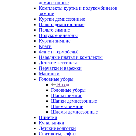
демисезонные
Комплекты куртка и полукомбинезон
зимние
Куртки демисезонные
Пальто демисезонные
Пальто зимние
Полукомбинезоны
Куртки зимние
Краги
Флис и термобельё
Нарядные платья и комплекты
Детские леггинсы
Перчатки и варежки
Манишки
Головные уборы
Назад
Головные уборы
Шапки зимние
Шапки демисезонные
Шлемы зимние
Шлемы демисезонные
Пинетки
Купальники
Детские колготки
Свитшоты, кофты