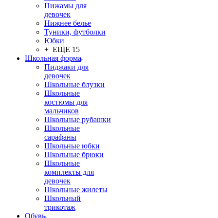
Пижамы для
девочек
Нижнее белье
Туники, футболки
Юбки
+ ЕЩЕ 15
Школьная форма
Пиджаки для
девочек
Школьные блузки
Школьные
костюмы для
мальчиков
Школьные рубашки
Школьные
сарафаны
Школьные юбки
Школьные брюки
Школьные
комплекты для
девочек
Школьные жилеты
Школьный
трикотаж
Обувь