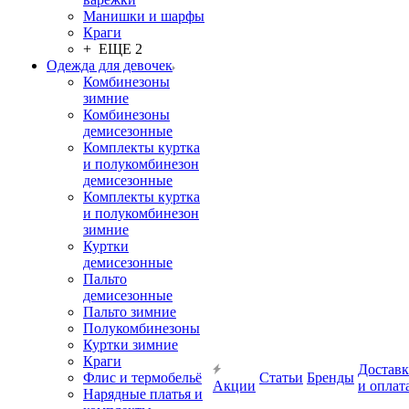
Манишки и шарфы
Краги
+ ЕЩЕ 2
Одежда для девочек
Комбинезоны
зимние
Комбинезоны
демисезонные
Комплекты куртка
и полукомбинезон
демисезонные
Комплекты куртка
и полукомбинезон
зимние
Куртки
демисезонные
Пальто
демисезонные
Пальто зимние
Полукомбинезоны
Куртки зимние
Краги
Доставк
Флис и термобельё
Статьи
Бренды
Акции
и оплат
Нарядные платья и