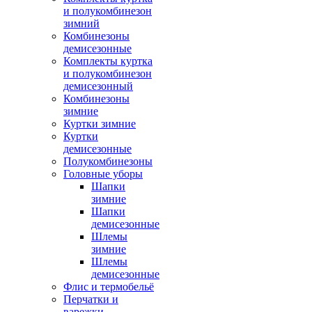
и полукомбинезон
зимний
Комбинезоны
демисезонные
Комплекты куртка
и полукомбинезон
демисезонный
Комбинезоны
зимние
Куртки зимние
Куртки
демисезонные
Полукомбинезоны
Головные уборы
Шапки
зимние
Шапки
демисезонные
Шлемы
зимние
Шлемы
демисезонные
Флис и термобельё
Перчатки и
варежки