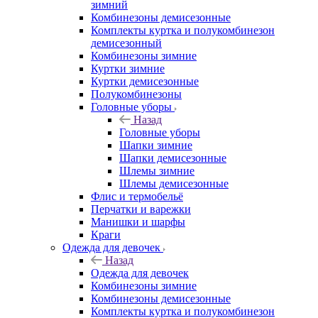
зимний
Комбинезоны демисезонные
Комплекты куртка и полукомбинезон
демисезонный
Комбинезоны зимние
Куртки зимние
Куртки демисезонные
Полукомбинезоны
Головные уборы
Назад
Головные уборы
Шапки зимние
Шапки демисезонные
Шлемы зимние
Шлемы демисезонные
Флис и термобельё
Перчатки и варежки
Манишки и шарфы
Краги
Одежда для девочек
Назад
Одежда для девочек
Комбинезоны зимние
Комбинезоны демисезонные
Комплекты куртка и полукомбинезон