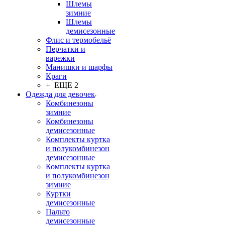
Шлемы
зимние
Шлемы
демисезонные
Флис и термобельё
Перчатки и
варежки
Манишки и шарфы
Краги
+ ЕЩЕ 2
Одежда для девочек
Комбинезоны
зимние
Комбинезоны
демисезонные
Комплекты куртка
и полукомбинезон
демисезонные
Комплекты куртка
и полукомбинезон
зимние
Куртки
демисезонные
Пальто
демисезонные