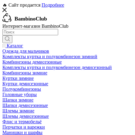
🔥 Сайт продается
Подробнее
BambinoClub
Интернет-магазин BambinoClub
Каталог
Одежда для мальчиков
Комплекты куртка и полукомбинезон зимний
Комбинезоны демисезонные
Комплекты куртка и полукомбинезон демисезонный
Комбинезоны зимние
Куртки зимние
Куртки демисезонные
Полукомбинезоны
Головные уборы
Шапки зимние
Шапки демисезонные
Шлемы зимние
Шлемы демисезонные
Флис и термобельё
Перчатки и варежки
Манишки и шарфы