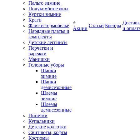
Пальто зимние
Полукомбинезоны
Куртки зимние
Краги
Доставк
Флис и термобельё
Статьи
Бренды
Акции
и оплат
Нарядные платья и
комплекты
Детские леггинсы
Перчатки и
варежки
Манишки
Головные уборы
Шапки
зимние
Шапки
демисезонные
Шлемы
зимние
Шлемы
демисезонные
Пинетки
Купальники
Детские колготки
Свитшоты, кофты
Костюмы