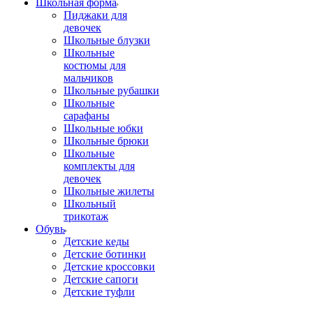
Школьная форма
Пиджаки для
девочек
Школьные блузки
Школьные
костюмы для
мальчиков
Школьные рубашки
Школьные
сарафаны
Школьные юбки
Школьные брюки
Школьные
комплекты для
девочек
Школьные жилеты
Школьный
трикотаж
Обувь
Детские кеды
Детские ботинки
Детские кроссовки
Детские сапоги
Детские туфли