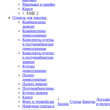
Манишки и шарфы
Краги
+ ЕЩЕ 2
Одежда для девочек
Комбинезоны
зимние
Комбинезоны
демисезонные
Комплекты куртка
и полукомбинезон
демисезонные
Комплекты куртка
и полукомбинезон
зимние
Куртки
демисезонные
Пальто
демисезонные
Пальто зимние
Полукомбинезоны
Куртки зимние
Краги
Доставк
Флис и термобельё
Статьи
Бренды
Акции
и оплат
Нарядные платья и