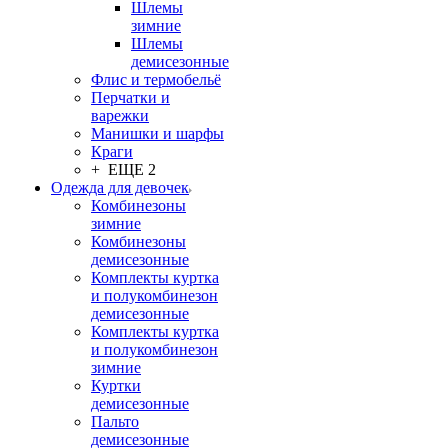
Шлемы
зимние
Шлемы
демисезонные
Флис и термобельё
Перчатки и
варежки
Манишки и шарфы
Краги
+ ЕЩЕ 2
Одежда для девочек
Комбинезоны
зимние
Комбинезоны
демисезонные
Комплекты куртка
и полукомбинезон
демисезонные
Комплекты куртка
и полукомбинезон
зимние
Куртки
демисезонные
Пальто
демисезонные