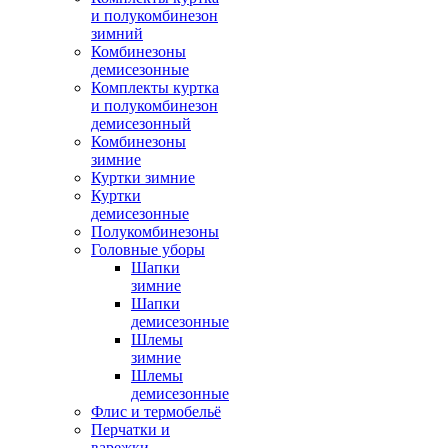
и полукомбинезон
зимний
Комбинезоны
демисезонные
Комплекты куртка
и полукомбинезон
демисезонный
Комбинезоны
зимние
Куртки зимние
Куртки
демисезонные
Полукомбинезоны
Головные уборы
Шапки
зимние
Шапки
демисезонные
Шлемы
зимние
Шлемы
демисезонные
Флис и термобельё
Перчатки и
варежки