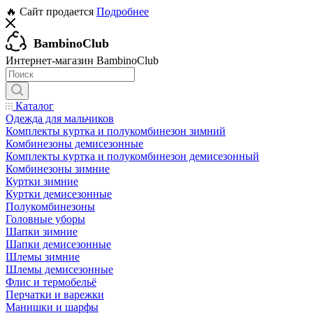
🔥 Сайт продается
Подробнее
BambinoClub
Интернет-магазин BambinoClub
Каталог
Одежда для мальчиков
Комплекты куртка и полукомбинезон зимний
Комбинезоны демисезонные
Комплекты куртка и полукомбинезон демисезонный
Комбинезоны зимние
Куртки зимние
Куртки демисезонные
Полукомбинезоны
Головные уборы
Шапки зимние
Шапки демисезонные
Шлемы зимние
Шлемы демисезонные
Флис и термобельё
Перчатки и варежки
Манишки и шарфы