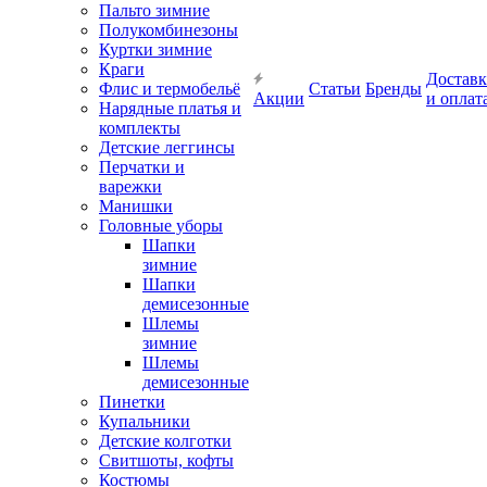
Пальто зимние
Полукомбинезоны
Куртки зимние
Краги
Доставк
Флис и термобельё
Статьи
Бренды
Акции
и оплат
Нарядные платья и
комплекты
Детские леггинсы
Перчатки и
варежки
Манишки
Головные уборы
Шапки
зимние
Шапки
демисезонные
Шлемы
зимние
Шлемы
демисезонные
Пинетки
Купальники
Детские колготки
Свитшоты, кофты
Костюмы