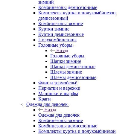
зимний
Комбинезоны демисезонные
Комплекты куртка и полукомбинезон
демисезонный
Комбинезоны зимние
Куртки зимние
Куртки демисезонные
Полукомбинезоны
Головные уборы
Назад
Головные уборы
Шапки зимние
Шапки демисезонные
Шлемы зимние
Шлемы демисезонные
Флис и термобельё
Перчатки и варежки
Манишки и шарфы
Краги
Одежда для девочек
Назад
Одежда для девочек
Комбинезоны зимние
Комбинезоны демисезонные
Комплекты куртка и полукомбинезон