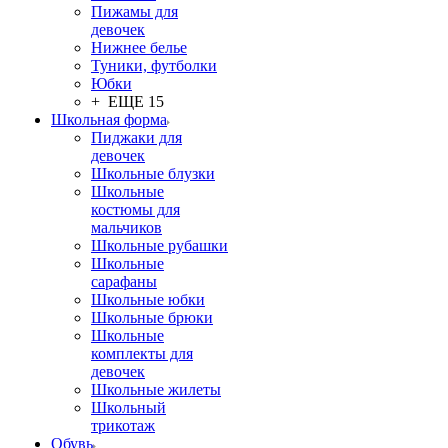
Пижамы для
девочек
Нижнее белье
Туники, футболки
Юбки
+ ЕЩЕ 15
Школьная форма
Пиджаки для
девочек
Школьные блузки
Школьные
костюмы для
мальчиков
Школьные рубашки
Школьные
сарафаны
Школьные юбки
Школьные брюки
Школьные
комплекты для
девочек
Школьные жилеты
Школьный
трикотаж
Обувь