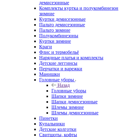
демисезонные
Комплекты куртка и полукомбинезон
зимние
Куртки демисезонные
Пальто демисезонные
Пальто зимние
Полукомбинезоны
Куртки зимние
Краги
Флис и термобельё
Нарядные платья и комплекты
Детские леггинсы
Перчатки и варежки
Манишки
Головные уборы
Назад
Головные уборы
Шапки зимние
Шапки демисезонные
Шлемы зимние
Шлемы демисезонные
Пинетки
Купальники
Детские колготки
Свитшоты, кофты