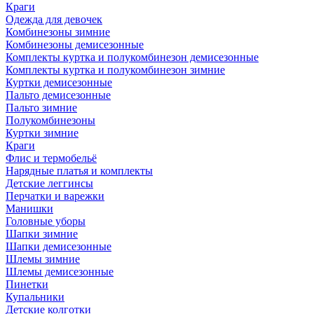
Краги
Одежда для девочек
Комбинезоны зимние
Комбинезоны демисезонные
Комплекты куртка и полукомбинезон демисезонные
Комплекты куртка и полукомбинезон зимние
Куртки демисезонные
Пальто демисезонные
Пальто зимние
Полукомбинезоны
Куртки зимние
Краги
Флис и термобельё
Нарядные платья и комплекты
Детские леггинсы
Перчатки и варежки
Манишки
Головные уборы
Шапки зимние
Шапки демисезонные
Шлемы зимние
Шлемы демисезонные
Пинетки
Купальники
Детские колготки