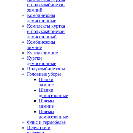
и полукомбинезон
зимний
Комбинезоны
демисезонные
Комплекты куртка
и полукомбинезон
демисезонный
Комбинезоны
зимние
Куртки зимние
Куртки
демисезонные
Полукомбинезоны
Головные уборы
Шапки
зимние
Шапки
демисезонные
Шлемы
зимние
Шлемы
демисезонные
Флис и термобельё
Перчатки и
варежки