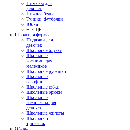
Пижамы для
девочек
Нижнее белье
Туники, футболки
Юбки
+ ЕЩЕ 15
Школьная форма
Пиджаки для
девочек
Школьные блузки
Школьные
костюмы для
мальчиков
Школьные рубашки
Школьные
сарафаны
Школьные юбки
Школьные брюки
Школьные
комплекты для
девочек
Школьные жилеты
Школьный
трикотаж
Обувь