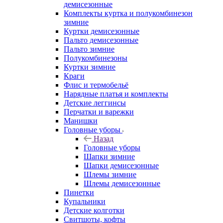
демисезонные
Комплекты куртка и полукомбинезон
зимние
Куртки демисезонные
Пальто демисезонные
Пальто зимние
Полукомбинезоны
Куртки зимние
Краги
Флис и термобельё
Нарядные платья и комплекты
Детские леггинсы
Перчатки и варежки
Манишки
Головные уборы
Назад
Головные уборы
Шапки зимние
Шапки демисезонные
Шлемы зимние
Шлемы демисезонные
Пинетки
Купальники
Детские колготки
Свитшоты, кофты