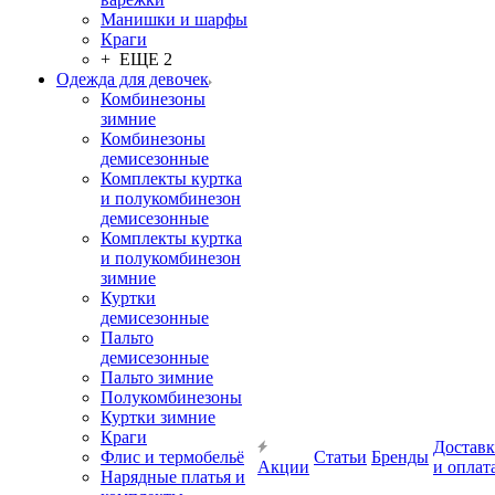
Манишки и шарфы
Краги
+ ЕЩЕ 2
Одежда для девочек
Комбинезоны
зимние
Комбинезоны
демисезонные
Комплекты куртка
и полукомбинезон
демисезонные
Комплекты куртка
и полукомбинезон
зимние
Куртки
демисезонные
Пальто
демисезонные
Пальто зимние
Полукомбинезоны
Куртки зимние
Краги
Доставк
Флис и термобельё
Статьи
Бренды
Акции
и оплат
Нарядные платья и