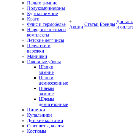
Пальто зимние
Полукомбинезоны
Куртки зимние
Краги
Доставк
Флис и термобельё
Статьи
Бренды
Акции
и оплат
Нарядные платья и
комплекты
Детские леггинсы
Перчатки и
варежки
Манишки
Головные уборы
Шапки
зимние
Шапки
демисезонные
Шлемы
зимние
Шлемы
демисезонные
Пинетки
Купальники
Детские колготки
Свитшоты, кофты
Костюмы