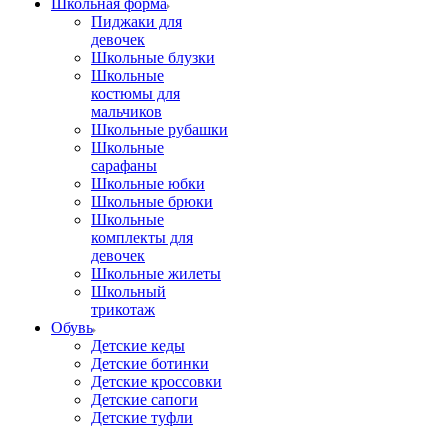
Школьная форма
Пиджаки для
девочек
Школьные блузки
Школьные
костюмы для
мальчиков
Школьные рубашки
Школьные
сарафаны
Школьные юбки
Школьные брюки
Школьные
комплекты для
девочек
Школьные жилеты
Школьный
трикотаж
Обувь
Детские кеды
Детские ботинки
Детские кроссовки
Детские сапоги
Детские туфли