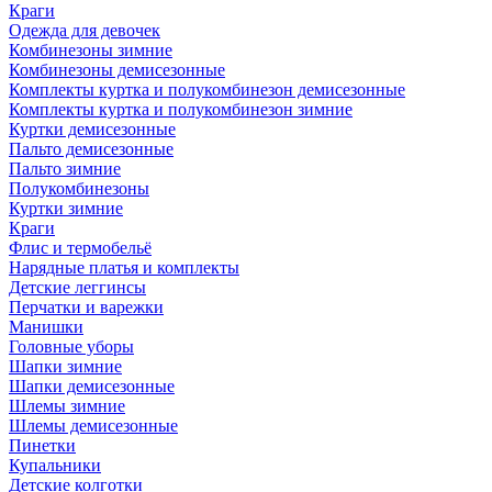
Краги
Одежда для девочек
Комбинезоны зимние
Комбинезоны демисезонные
Комплекты куртка и полукомбинезон демисезонные
Комплекты куртка и полукомбинезон зимние
Куртки демисезонные
Пальто демисезонные
Пальто зимние
Полукомбинезоны
Куртки зимние
Краги
Флис и термобельё
Нарядные платья и комплекты
Детские леггинсы
Перчатки и варежки
Манишки
Головные уборы
Шапки зимние
Шапки демисезонные
Шлемы зимние
Шлемы демисезонные
Пинетки
Купальники
Детские колготки