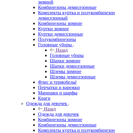
зимний
Комбинезоны демисезонные
Комплекты куртка и полукомбинезон
демисезонный
Комбинезоны зимние
Куртки зимние
Куртки демисезонные
Полукомбинезоны
Головные уборы
Назад
Головные уборы
Шапки зимние
Шапки демисезонные
Шлемы зимние
Шлемы демисезонные
Флис и термобельё
Перчатки и варежки
Манишки и шарфы
Краги
Одежда для девочек
Назад
Одежда для девочек
Комбинезоны зимние
Комбинезоны демисезонные
Комплекты куртка и полукомбинезон