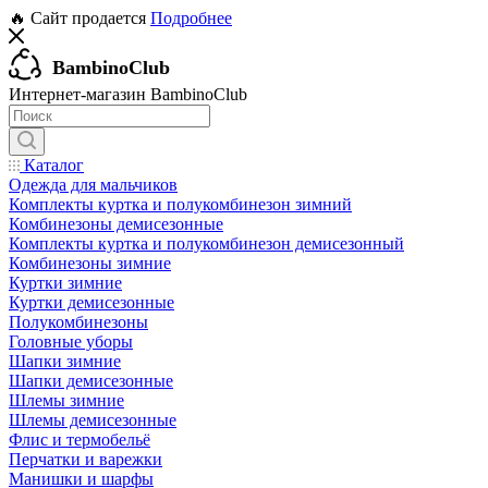
🔥 Сайт продается
Подробнее
BambinoClub
Интернет-магазин BambinoClub
Каталог
Одежда для мальчиков
Комплекты куртка и полукомбинезон зимний
Комбинезоны демисезонные
Комплекты куртка и полукомбинезон демисезонный
Комбинезоны зимние
Куртки зимние
Куртки демисезонные
Полукомбинезоны
Головные уборы
Шапки зимние
Шапки демисезонные
Шлемы зимние
Шлемы демисезонные
Флис и термобельё
Перчатки и варежки
Манишки и шарфы