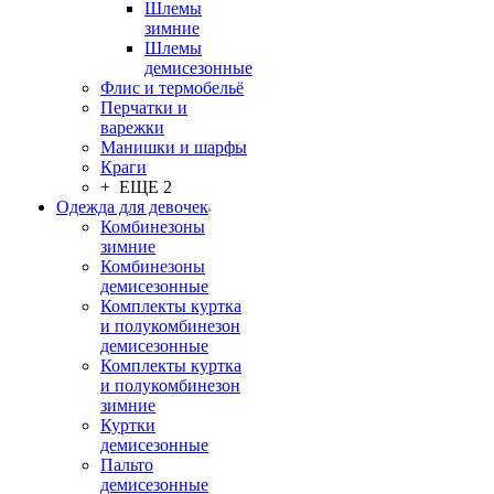
Шлемы
зимние
Шлемы
демисезонные
Флис и термобельё
Перчатки и
варежки
Манишки и шарфы
Краги
+ ЕЩЕ 2
Одежда для девочек
Комбинезоны
зимние
Комбинезоны
демисезонные
Комплекты куртка
и полукомбинезон
демисезонные
Комплекты куртка
и полукомбинезон
зимние
Куртки
демисезонные
Пальто
демисезонные