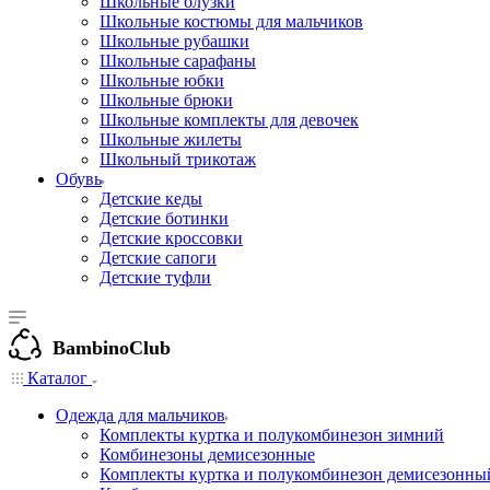
Школьные блузки
Школьные костюмы для мальчиков
Школьные рубашки
Школьные сарафаны
Школьные юбки
Школьные брюки
Школьные комплекты для девочек
Школьные жилеты
Школьный трикотаж
Обувь
Детские кеды
Детские ботинки
Детские кроссовки
Детские сапоги
Детские туфли
BambinoClub
Каталог
Одежда для мальчиков
Комплекты куртка и полукомбинезон зимний
Комбинезоны демисезонные
Комплекты куртка и полукомбинезон демисезонны