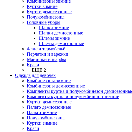
Комбинезоны зимние
Куртки зимние
Куртки демисезонные
Полукомбинезоны
Головные уборы
Шапки зимние
Шапки демисезонные
Шлемы зимние
Шлемы демисезонные
Флис и термобельё
Перчатки и варежки
Манишки и шарфы
Краги
+ ЕЩЕ 2
Одежда для девочек
Комбинезоны зимние
Комбинезоны демисезонные
Комплекты куртка и полукомбинезон демисезонны
Комплекты куртка и полукомбинезон зимние
Куртки демисезонные
Пальто демисезонные
Пальто зимние
Полукомбинезоны
Куртки зимние
Краги