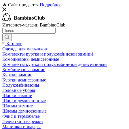
🔥 Сайт продается
Подробнее
BambinoClub
Интернет-магазин BambinoClub
Каталог
Одежда для мальчиков
Комплекты куртка и полукомбинезон зимний
Комбинезоны демисезонные
Комплекты куртка и полукомбинезон демисезонный
Комбинезоны зимние
Куртки зимние
Куртки демисезонные
Полукомбинезоны
Головные уборы
Шапки зимние
Шапки демисезонные
Шлемы зимние
Шлемы демисезонные
Флис и термобельё
Перчатки и варежки
Манишки и шарфы