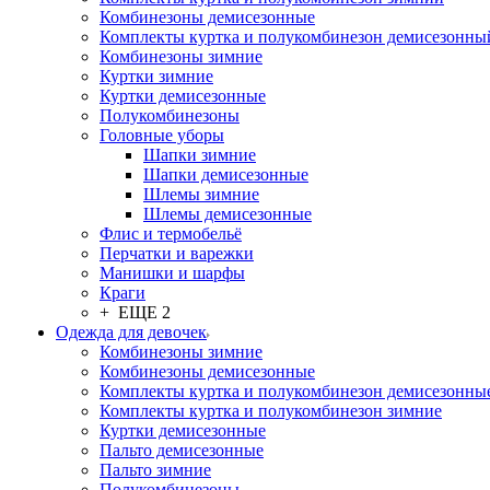
Комбинезоны демисезонные
Комплекты куртка и полукомбинезон демисезонны
Комбинезоны зимние
Куртки зимние
Куртки демисезонные
Полукомбинезоны
Головные уборы
Шапки зимние
Шапки демисезонные
Шлемы зимние
Шлемы демисезонные
Флис и термобельё
Перчатки и варежки
Манишки и шарфы
Краги
+ ЕЩЕ 2
Одежда для девочек
Комбинезоны зимние
Комбинезоны демисезонные
Комплекты куртка и полукомбинезон демисезонны
Комплекты куртка и полукомбинезон зимние
Куртки демисезонные
Пальто демисезонные
Пальто зимние
Полукомбинезоны