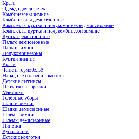
Краги
Одежда для девочек
Комбинезоны зимние
Комбинезоны демисезонные
Комплекты куртка и полукомбинезон демисезонные
Комплекты куртка и полукомбинезон зимние
Куртки демисезонные
Пальто демисезонные
Пальто зимние
Полукомбинезоны
Куртки зимние
Краги
Флис и термобельё
Нарядные платья и комплекты
Детские леггинсы
Перчатки и варежки
Манишки
Головные уборы
Шапки зимние
Шапки демисезонные
Шлемы зимние
Шлемы демисезонные
Пинетки
Купальники
Детские колготки