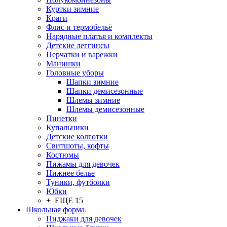
Куртки зимние
Краги
Флис и термобельё
Нарядные платья и комплекты
Детские леггинсы
Перчатки и варежки
Манишки
Головные уборы
Шапки зимние
Шапки демисезонные
Шлемы зимние
Шлемы демисезонные
Пинетки
Купальники
Детские колготки
Свитшоты, кофты
Костюмы
Пижамы для девочек
Нижнее белье
Туники, футболки
Юбки
+ ЕЩЕ 15
Школьная форма
Пиджаки для девочек